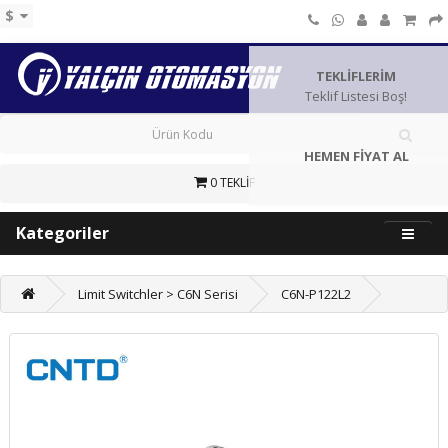
$
TEKLİFLERİM
Teklif Listesi Boş!
HEMEN FİYAT AL
0 TEKLİF
Kategoriler
Limit Switchler > C6N Serisi
C6N-P122L2