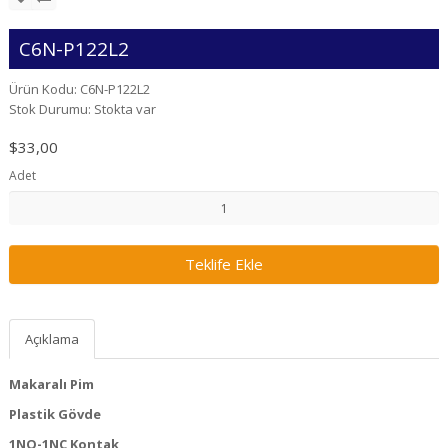
C6N-P122L2
Ürün Kodu: C6N-P122L2
Stok Durumu: Stokta var
$33,00
Adet
Teklife Ekle
Açıklama
Makaralı Pim
Plastik Gövde
1NO-1NC Kontak