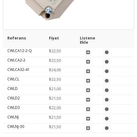
Referans
Fiyat
Listene
Ekle
CWLCA12-2-Q
$22,50
CWLCA2-2
$22,50
CWLCA32-41
$24,00
CWLCL
$22,50
CWLD
$21,00
CWLD2
$21,50
CWLD3
$22,00
CWLNJ
$21,50
CWLNJ-30
$21,50