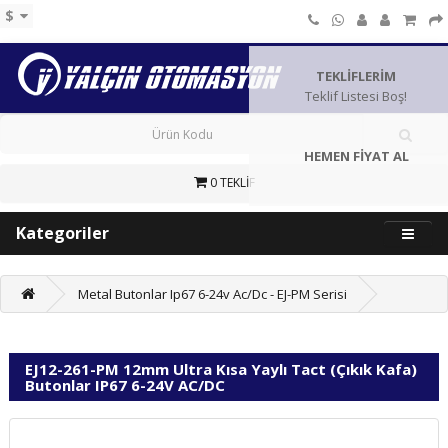
$
TEKLİFLERİM
Teklif Listesi Boş!
HEMEN FİYAT AL
0 TEKLİF
Kategoriler
Metal Butonlar Ip67 6-24v Ac/Dc - EJ-PM Serisi
EJ12-261-PM 12mm Ultra Kısa Yaylı Tact (Çıkık Kafa)
Butonlar IP67 6-24V AC/DC