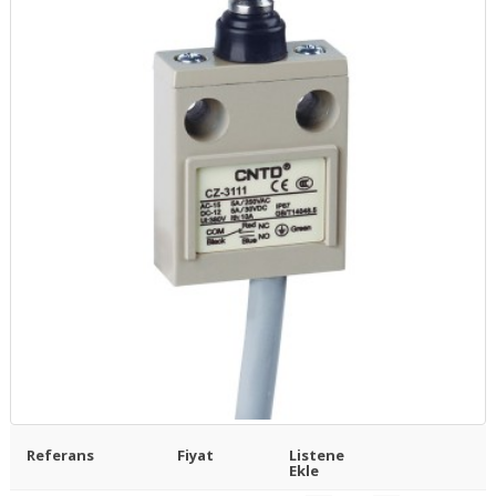
Referans
Fiyat
Listene
Ekle