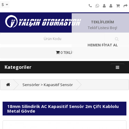
$
TEKLİFLERİM
Teklif Listesi Boş!
HEMEN FİYAT AL
0 TEKLİF
Kategoriler
Sensörler > Kapasitif Sensör
18mm Silindirik AC Kapasitif Sensör 2m Çift Kablolu
Metal Gövde