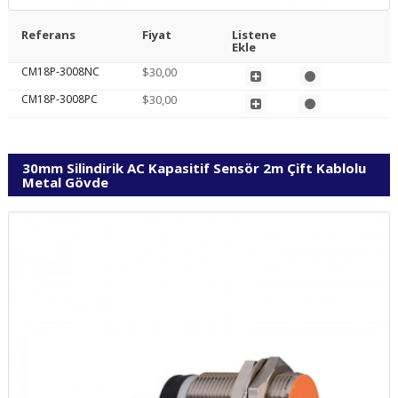
Referans
Fiyat
Listene
Ekle
CM18P-3008NC
$30,00
CM18P-3008PC
$30,00
30mm Silindirik AC Kapasitif Sensör 2m Çift Kablolu
Metal Gövde