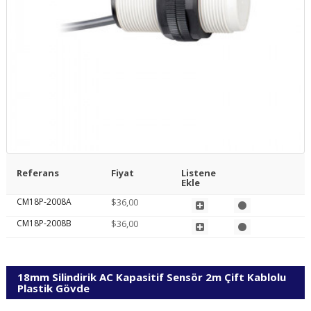
Referans
Fiyat
Listene
Ekle
CM18P-2008A
$36,00
CM18P-2008B
$36,00
18mm Silindirik AC Kapasitif Sensör 2m Çift Kablolu
Plastik Gövde