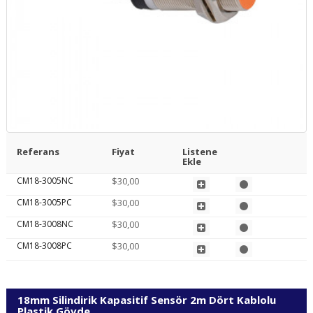
Referans
Fiyat
Listene
Ekle
CM18-3005NC
$30,00
CM18-3005PC
$30,00
CM18-3008NC
$30,00
CM18-3008PC
$30,00
18mm Silindirik Kapasitif Sensör 2m Dört Kablolu
Plastik Gövde